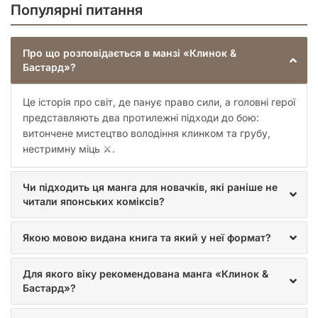
Популярні питання
Про що розповідається в манзі «Клинок &
Бастард»?
Це історія про світ, де панує право сили, а головні герої
представляють два протилежні підходи до бою:
витончене мистецтво володіння клинком та грубу,
нестримну міць ⚔️.
Чи підходить ця манга для новачків, які раніше не
читали японських коміксів?
Якою мовою видана книга та який у неї формат?
Для якого віку рекомендована манга «Клинок &
Бастард»?