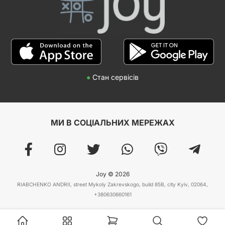
●
Стан сервісів
МИ В СОЦІАЛЬНИХ МЕРЕЖАХ
Joy © 2026
RIABCHENKO ANDRII, street Mykoly Zakrevskogo, build 85B, city Kyiv, 02064,
+380630660161