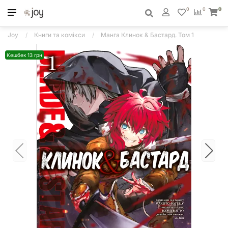
0
0
0
Joy
Книги та комікси
Манга Клинок & Бастард. Том 1
Кешбек 13 грн