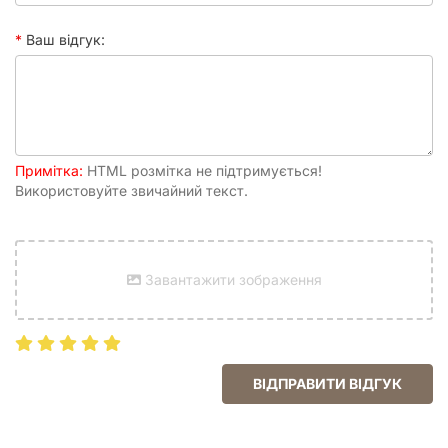
Книга виконана у зручному форматі, що дозволяє легко
читати її як вдома, так і в дорозі. М'яка обкладинка робить
Ваш відгук:
том легким, а кількість сторінок забезпечує достатню
глибину розповіді для першої частини історії. Це ідеальний
старт для колекціонування серії, що обіцяє стати
визначною в своєму жанрі.
Пориньте у світ, де честь викувана зі сталі, а доля
залежить від одного точного удару. Обирайте якісну мангу
Примітка:
HTML розмітка не підтримується!
для свого дозвілля та відкривайте нові горизонти японської
Використовуйте звичайний текст.
культури разом із нами!
Завантажити зображення
ВІДПРАВИТИ ВІДГУК