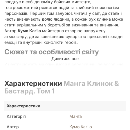
поєднує в собі динаміку бойових мистецтв,
гостросюжетний розвиток подій та глибокий психологізм
персонажів. Перший том занурює читача у світ, де сталь і
честь визначають долю людини, а кожен рух клинка може
стати вирішальним у боротьбі за виживання та визнання.
Автор
Кумо Каг’ю
майстерно створює напружену
атмосферу, де за зовнішньою суворістю приховані складні
емоції та внутрішні конфлікти героїв.
Сюжет та особливості світу
Дивитися все
У центрі сюжету ми опинимося в середовищі, де володіння
зброєю є не просто навичкою, а способом існування. Назва
твору вже натякає на протистояння або незвичайний союз
двох різних шляхів: витонченого мистецтва володіння
Характеристики
Манга Клинок &
клинком та грубої, але ефективної сили «бастарда». Це
Бастард. Том 1
історія про пошук себе, про те, як минуле впливає на
теперішнє, і про ціну, яку доводиться платити за бажання
досягти вершини майстерності.
Характеристики
Чому варто прочитати цю мангу?
Категорія
Манга
Висока якість візуалізації:
Деталізоване малювання
Автор
Кумо Каг’ю