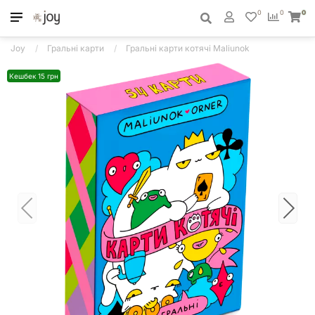
0
0
0
Joy
Гральні карти
Гральні карти котячі Maliunok
Кешбек 15 грн