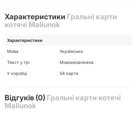
Характеристики
Гральні карти
котячі Maliunok
Характеристики
Мова
Українська
Текст у грі
Мовонезалежна
У коробці
54 карти
Відгуків (0)
Гральні карти котячі
Maliunok