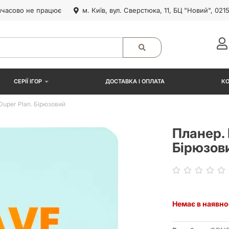
часово не працює
м. Київ, вул. Сверстюка, 11, БЦ "Новий", 021
СЕРІЇ ІГОР
ДОСТАВКА І ОПЛАТА
К
 Duper Plan. Бірюзовий
Планер. 
Бірюзов
Немає в наявно