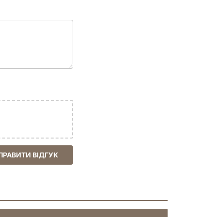
чніть свій шлях до більш організованого,
о працювати над їхнім втіленням, крок за
життя – більш насиченим, контрольованим та
уйте, створюйте, досягайте!
ПРАВИТИ ВІДГУК