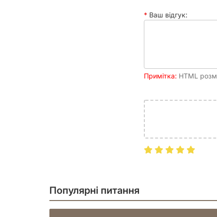
Не відкладайте своє майбутнє на потім. Замовте «
продуктивного та наповненого життя. З ним ви зм
Ваш відгук:
кроком наближаючись до своєї ідеальної реальнос
успішним. Це не просто покупка, це інвестиція у
Примітка:
HTML розмі
Популярні питання