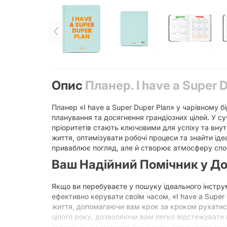
Опис
Планер. I have a Super 
Планер «I have a Super Duper Plan» у чарівному 
планування та досягнення грандіозних цілей. У с
пріоритетів стають ключовими для успіху та внут
життя, оптимізувати робочі процеси та знайти ід
приваблює погляд, але й створює атмосферу спок
Ваш Надійний Помічник у До
Якщо ви перебуваєте у пошуку ідеального інструм
ефективно керувати своїм часом, «I have a Supe
життя, допомагаючи вам крок за кроком рухатися д
цілого року, дозволяючи вам легко відстежувати
структурі, ви зможете без зусиль записувати свої