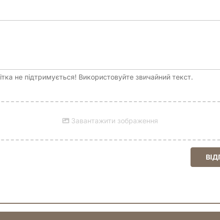
Планер. I have a Super Duper Plan. Бірюзовий» просто зараз і по
ожете не тільки мріяти про великі звершення, але й систематичн
ті. Ваші плани стануть чіткими, ваші цілі – досяжними, а ваше 
 ваш особистий розвиток та успіх, яка окупиться сторицею. План
тка не підтримується! Використовуйте звичайний текст.
Завантажити зображення
ВІД