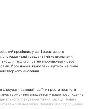
обистий провідник у світі ефективного
, систематизація завдань і чітке визначення
льно для тих, хто прагне впорядкувати своє
есами. Його ніжний бірюзовий відтінок не лише
ації творчого мислення.
е фіксувати важливі події чи просто прагнете
планер гармонійно впишеться у ваше повсякденне
детального планування тижня, місяця і навіть
скати важливі дедлайни. Завдяки його продуманій
свої фінанси та виконувати безліч інших