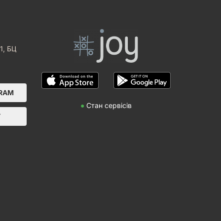
1, БЦ
GRAM
●
Стан сервісів
Т