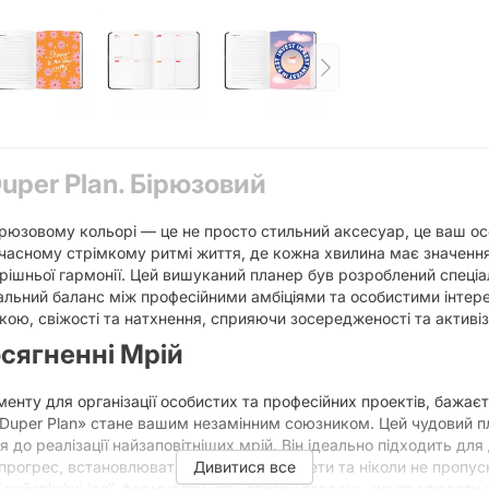
Duper Plan. Бірюзовий
бірюзовому кольорі — це не просто стильний аксесуар, це ваш ос
учасному стрімкому ритмі життя, де кожна хвилина має значення
рішньої гармонії. Цей вишуканий планер був розроблений спеціа
еальний баланс між професійними амбіціями та особистими інтер
ою, свіжості та натхнення, сприяючи зосередженості та активіз
сягненні Мрій
енту для організації особистих та професійних проектів, бажаєт
r Duper Plan» стане вашим незамінним союзником. Цей чудовий 
о реалізації найзаповітніших мрій. Він ідеально підходить для 
 прогрес, встановлювати ключові пріоритети та ніколи не пропу
Дивитися все
 найсвіжіші ідеї, формувати чіткі списки завдань, контролювати 