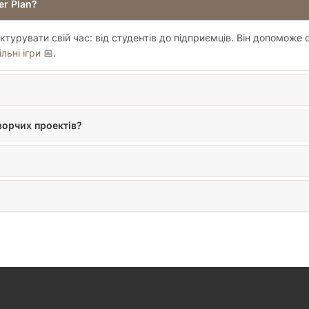
er Plan?
ктурувати свій час: від студентів до підприємців. Він допоможе 
ільні ігри
📅.
ворчих проектів?
?