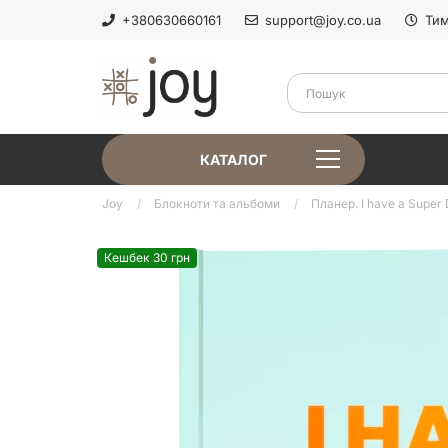
+380630660161
support@joy.co.ua
Тим
КАТАЛОГ
Joy
Блокноти та альбоми
Планер. I have a Super
Кешбек 30 грн