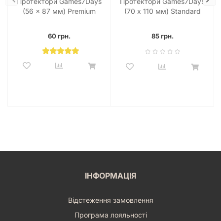
Протектори Games7Days
Протектори Games7Days
інструкції чи на коробці, щоб забезпечити максимально
(56 x 87 мм) Premium
(70 х 110 мм) Standard
щільне та зручне прилягання протектора.
USA (50 шт)
Magnum Ultra-Fit (100 шт)
Комфорт та надійність 7 днів на
60 грн.
85 грн.
тиждень
Назва бренду Games7Days говорить сама за себе — цей
захист готовий працювати для вас щодня без вихідних та
перерв. Упаковка містить 100 прозорих протекторів, чого
цілком достатньо для повного захисту базової версії
середньої настільної гри або кількох невеликих карткових
філерів. Інвестуючи у якісні протектори сьогодні, ви
заощаджуєте кошти на купівлі нових коробок з іграми
замість тих, що прийшли у непридатність через активні
баталії на ігровому столі.
Обирайте перевірену якість від Games7Days, щоб ваші
настільні пригоди завжди залишалися яскравими, чистими
ІНФОРМАЦІЯ
та безпечними для ігрових компонентів!
Відстеження замовлення
Програма лояльності