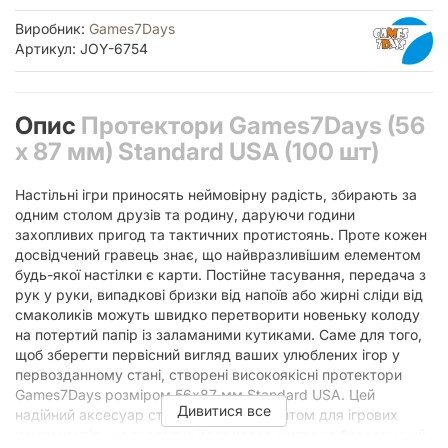
Виробник:
Games7Days
Артикул: JOY-6754
Опис
Протектори Games7Days (56
x 87 мм) Standard USA (100 шт)
Настільні ігри приносять неймовірну радість, збирають за
одним столом друзів та родину, даруючи години
захопливих пригод та тактичних протистоянь. Проте кожен
досвідчений гравець знає, що найвразливішим елементом
будь-якої настілки є карти. Постійне тасування, передача з
рук у руки, випадкові бризки від напоїв або жирні сліди від
смаколиків можуть швидко перетворити новеньку колоду
на потертий папір із заламаними кутиками. Саме для того,
щоб зберегти первісний вигляд ваших улюблених ігор у
первозданному стані, створені високоякісні протектори
Games7Days розміром 56x87 мм Standard USA. Цей
Дивитися все
надійний аксесуар стане справжнім щитом для ігрових
компонентів, що гарантує їм тривале життя та бездоганний