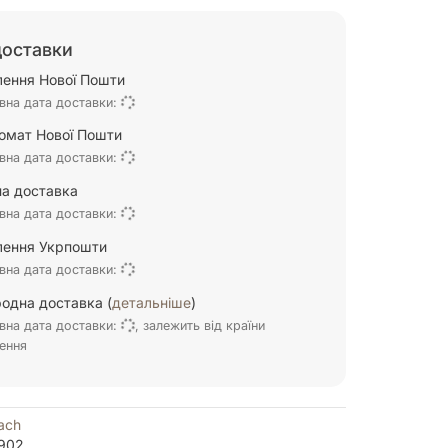
доставки
ілення Нової Пошти
вна дата доставки:
омат Нової Пошти
вна дата доставки:
а доставка
вна дата доставки:
ілення Укрпошти
вна дата доставки:
одна доставка (
детальніше
)
вна дата доставки:
, залежить від країни
ення
ach
902