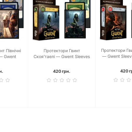
Протектори Гв
т Північні
Протектори Гвинт
— Gwent Sleev
 — Gwent
Скоя'таелі — Gwent Sleeves
(100 
 Realms (100
Scoia'tael (100 шт)
420 г
н.
420 грн.