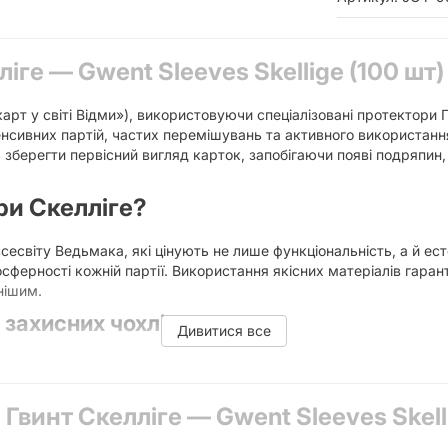
іге — Gwent Sleeves Skellige (100 шт)
арт у світі Відми»), використовуючи спеціалізовані протектори 
енсивних партій, частих перемішувань та активного використання
 зберегти первісний вигляд карток, запобігаючи появі подряпин
ри Скелліге?
сесвіту Ведьмака, які цінують не лише функціональність, а й е
ферності кожній партії. Використання якісних матеріалів гарант
нішим.
захисних чохлів:
Дивитися все
тані мають значно вищу цінність на вторинному ринку та в коле
логи, жиру з рук та випадкових механічних пошкоджень під час 
ть однакову товщину та текстуру для всіх карт у колоді, що 
Гвинт Скелліге — Gwent Sleeves Skelli
іге підкреслює вашу приналежність до цієї фракції та додає ст