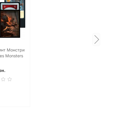
инт Монстри
es Monsters
шт)
рн.