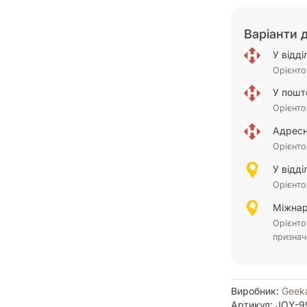
Варіанти 
У відд
Орієнто
У пошт
Орієнто
Адресн
Орієнто
У відд
Орієнто
Міжнар
Орієнто
признач
Виробник:
Geek
Артикул: JOY-9