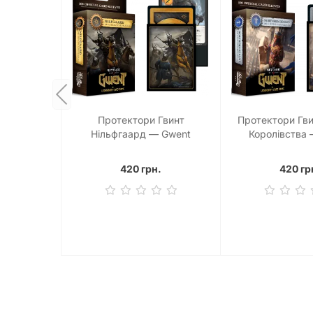
Протектори Гвинт
Протектори Гвин
Нільфгаард — Gwent
Королівства
Sleeves Nilfgaard (100 шт)
Sleeves Northern
шт)
420 грн.
420 гр