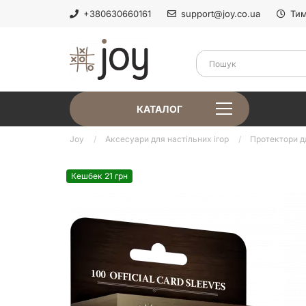
+380630660161
support@joy.co.ua
Тим
КАТАЛОГ
Joy
Аксесуари для настільних ігор
Протектори д
Кешбек 21 грн