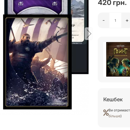
420 грн.
-
+
Кешбек
Ви отримає
більше
)