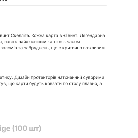
Гвинт Скелліге. Кожна карта в «Гвинт. Легендарна
, навіть найякісніший картон з часом
, заломів та забруднень, що є критично важливим
стетику. Дизайн протекторів натхненний суворими
ує, що карти будуть ковзати по столу плавно, а
кціях.
гри.
робить перемішування більш ефективним.
ge (100 шт)
атусності вашому ігровому набору.