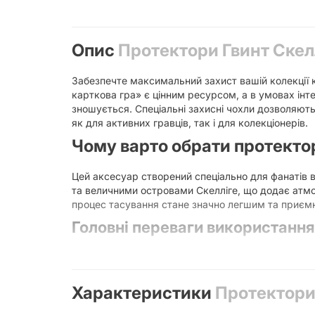
Опис
Протектори Гвинт Скелл
Забезпечте максимальний захист вашій колекції к
карткова гра» є цінним ресурсом, а в умовах інт
зношується. Спеціальні захисні чохли дозволяють
як для активних гравців, так і для колекціонерів.
Чому варто обрати протекто
Цей аксесуар створений спеціально для фанатів в
та величними островами Скелліге, що додає атмос
процес тасування стане значно легшим та приєм
Головні переваги використання 
Збереження вартості:
Карти в ідеальному с
Збільшення терміну служби:
Захист від во
Покращений геймплей:
Протектори створюю
Характеристики
Протектори 
Тематичний стиль:
Спеціальний принт Скелл