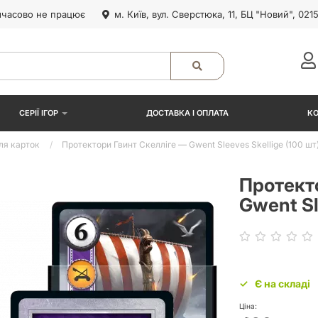
часово не працює
м. Київ, вул. Сверстюка, 11, БЦ "Новий", 021
СЕРІЇ ІГОР
ДОСТАВКА І ОПЛАТА
К
ля карток
Протектори Гвинт Скелліге — Gwent Sleeves Skellige (100 шт
Протект
Gwent Sl
Є на складі
Ціна: