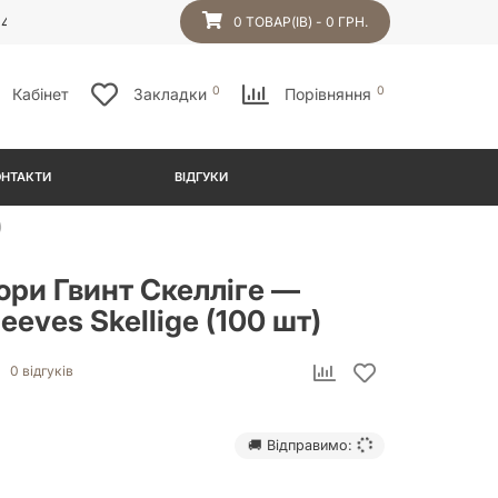
54
0 ТОВАР(ІВ) - 0 ГРН.
0
0
Кабінет
Закладки
Порівняння
ОНТАКТИ
ВІДГУКИ
)
ори Гвинт Скелліге —
eeves Skellige (100 шт)
0 відгуків
🚚 Відправимо: