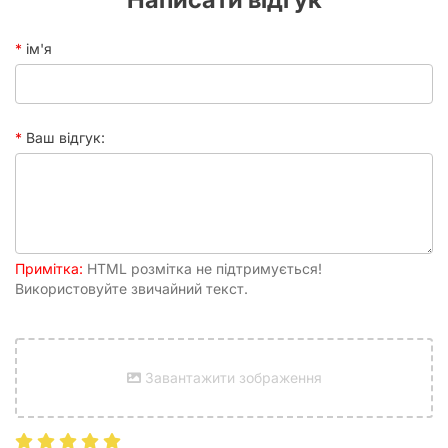
більшістю стандартних альбомів-біндерів.
Товщина 100 мікрон:
стійкий матеріал, що захищає
ім'я
від розривів та деформації.
Спеціальна сітка 9 кишень:
дозволяє компактно
розмістити картки стандартного розміру.
Кришталево чистий пластик:
не викривляє кольори
та забезпечує повний огляд зображення.
Ваш відгук:
Чому варто обрати саме цей
аркуш?
Для кожного колекціонера важливо, щоб аксесуари не
впливали на стан самого предмета колекціонування.
Примітка:
HTML розмітка не підтримується!
Матеріали, що використовуються у виробництві 9 Pocket
Використовуйте звичайний текст.
Page, є безпечними та не вступають у хімічну реакцію з
папером чи глянцевим покриттям карток. Це означає, що
ваші рідкісні картки не пожовтіють і не прилипнуть до
пластику навіть через багато років зберігання.
Завантажити зображення
Поради щодо використання
Щоб максимально продовжити термін служби ваших