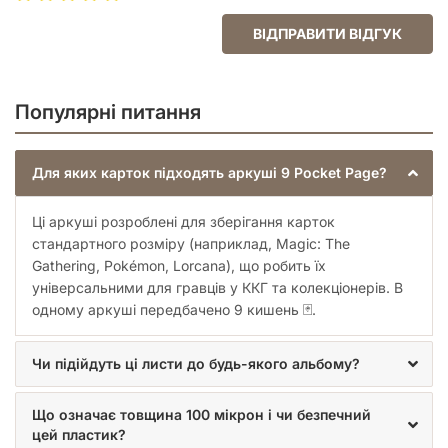
карток та самого альбому, рекомендуємо дотримуватися
простих правил:
ВІДПРАВИТИ ВІДГУК
Перед поміщенням у кишеню переконайтеся, що
картка чиста та суха.
Для додаткового захисту найцінніші картки можна
Популярні питання
попередньо помістити в індивідуальні м'які
протектори.
Зберігайте альбом у вертикальному положенні,
Для яких карток підходять аркуші 9 Pocket Page?
щоб уникнути надмірного тиску на нижні аркуші.
Регулярно перевіряйте щільність прилягання
аркуша до колець біндера.
Ці аркуші розроблені для зберігання карток
Цей аксесуар стане незамінним помічником як для
стандартного розміру (наприклад, Magic: The
досвідчених колекціонерів, так і для тих, хто тільки починає
Gathering, Pokémon, Lorcana), що робить їх
свій шлях у світі настільних ігор та колекціонування.
універсальними для гравців у ККГ та колекціонерів. В
Завдяки своїй практичності та надійності, він перетворює
одному аркуші передбачено 9 кишень 🃏.
хаотичний набір карток на впорядковану та естетичну
бібліотеку ваших перемог та рідкостей.
Чи підійдуть ці листи до будь-якого альбому?
Що означає товщина 100 мікрон і чи безпечний
цей пластик?