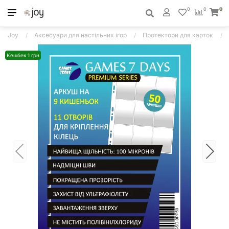
0
0
0
Joy
Аксесуари для настільних ігор
Протектори для карток
Кешбек 1 грн