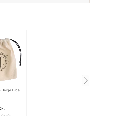
 Beige Dice
g
рн.