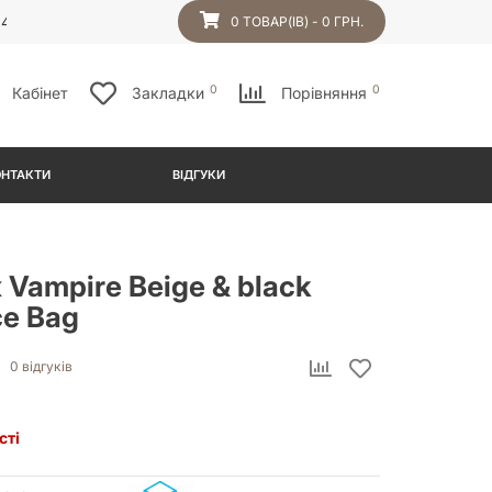
54
0 ТОВАР(ІВ) - 0 ГРН.
0
0
Кабінет
Закладки
Порівняння
ОНТАКТИ
ВІДГУКИ
Vampire Beige & black
ce Bag
0 відгуків
сті