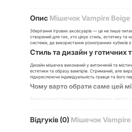
Опис
Мішечок Vampire Beige 
Зберігання ігрових аксесуарів — це не лише питан
створений для тих, хто цінує стиль, естетику та н
системи, де використання різногранних кубиків є
Стиль та дизайн у готичних 
Дизайн мішечка виконаний у витонченій та містич
естетики та образу вампірів. Стриманий, але вир
підкреслюючи індивідуальність гравця та його п
Чому варто обрати саме цей м
Використання спеціалізованого мішечка замість 
Захист від пошкоджень:
М'який матеріал з
колекційних наборів.
Відгуків (0)
Мішечок Vampire B
Відсутність шуму:
Кубики всередині тканинн
ігроклуб.
Компактність:
Мішечок займає мінімум місця