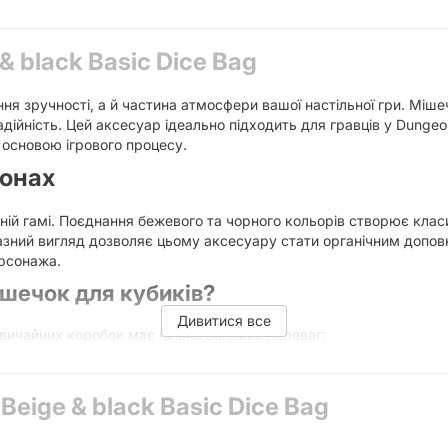
& black Basic Dice Bag
ня зручності, а й частина атмосфери вашої настільної гри. Мішеч
адійність. Цей аксесуар ідеально підходить для гравців у Dungeon
 основою ігрового процесу.
тонах
ній гамі. Поєднання бежевого та чорного кольорів створює класи
азний вигляд дозволяє цьому аксесуару стати органічним доповн
ерсонажа.
ішечок для кубиків?
Дивитися все
звичайних коробок має кілька вагомих переваг:
апобігає появі подряпин та сколів на поверхні ваших улюблених
eige & black Basic Dice Bag
ого мішечка не гримлять, що дозволяє зберігати їх у сумці чи 
 і дозволяє швидко дістати потрібний набір кубиків перед поча