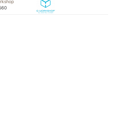
rkshop
560