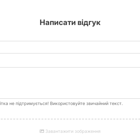
іграх працює на занурення в сюжет, і такий аксесуар лише поси
ть
Написати відгук
зроблений з урахуванням інтенсивного використання. Він має оп
аючи при цьому можливість додати кілька додаткових гральних кі
свідченого Майстра Підземель, так і для новачка, який тільки п
ви зможете зосередитися на створенні епічних історій та стратегі
орт своїх ігрових вечорів. Мішечок Vampire допоможе вам тримат
 багатьох років.
тка не підтримується! Використовуйте звичайний текст.
Завантажити зображення