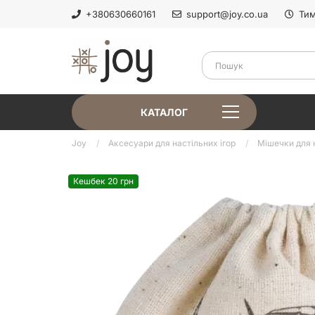
+380630660161
support@joy.co.ua
Тим
КАТАЛОГ
Joy
Аксесуари для настільних ігор
Мішечки для 
Кешбек 20 грн