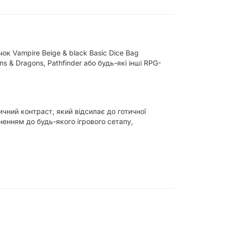
ок Vampire Beige & black Basic Dice Bag
s & Dragons, Pathfinder або будь-які інші RPG-
чний контраст, який відсилає до готичної
енням до будь-якого ігрового сетапу,
 дайсів, що особливо важливо для дорогих
рюкзаку під час переміщення до дому друга або в
тком сесії.