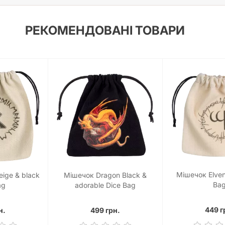
РЕКОМЕНДОВАНІ ТОВАРИ
Мішечок Elven
ige & black
Мішечок Dragon Black &
Ba
ag
adorable Dice Bag
449 г
н.
499 грн.