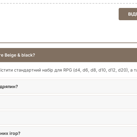
ВІД
e Beige & black?
тити стандартний набір для RPG (d4, d6, d8, d10, d12, d20), а т
одряпин?
них ігор?