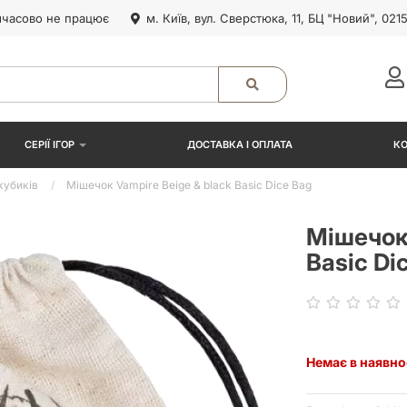
часово не працює
м. Київ, вул. Сверстюка, 11, БЦ "Новий", 021
СЕРІЇ ІГОР
ДОСТАВКА І ОПЛАТА
К
кубиків
Мішечок Vampire Beige & black Basic Dice Bag
Мішечок 
Basic Di
Немає в наявно