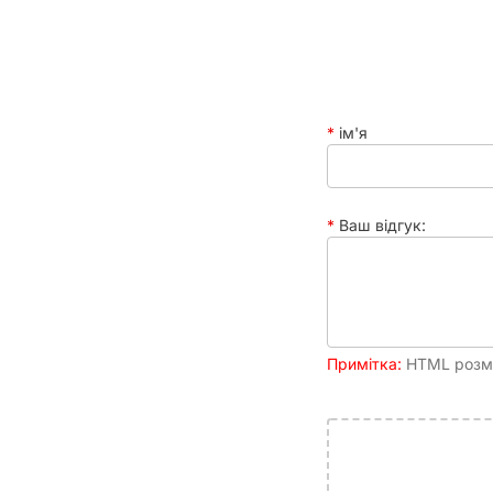
Атмосферність:
Кожна деталь у настільних 
Практичність та довговічніс
Мішечок Vampire Beige & black Basic Dice Bag ро
набір кубиків (d4, d6, d8, d10, d12, d20), залиш
ім'я
Рекомендації з використання
Цей аксесуар стане чудовим подарунком як для до
Ваш відгук:
зручній затяжці, ваші кубики будуть у безпеці, а 
Обираючи якісні аксесуари, ви інвестуєте в комф
рукою, зберігаючи їх у ідеальному стані протягом
Примітка:
HTML розмі