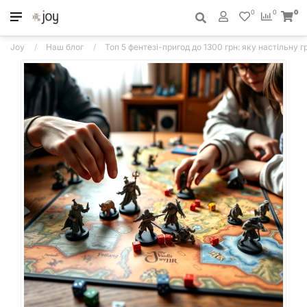
0
0
0
Joy
Наш блог
Топ 5 фентезі-пригод до 1300 грн: яку настільну г