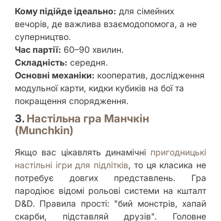
Кому підійде ідеально:
для сімейних
вечорів, де важлива взаємодопомога, а не
суперництво.
Час партії:
60–90 хвилин.
Складність:
середня.
Основні механіки:
кооператив, дослідження
модульної карти, кидки кубиків на бої та
покращення спорядження.
3.
Настільна гра Манчкін
(Munchkin)
Якщо вас цікавлять динамічні
пригодницькі
настільні ігри для підлітків
, то ця класика не
потребує довгих представлень. Гра
пародіює відомі рольові системи на кшталт
D&D. Правила прості: "бий монстрів, хапай
скарби, підставляй друзів". Головне