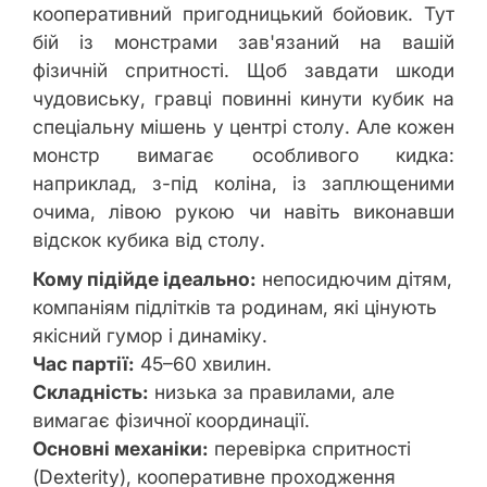
кооперативний пригодницький бойовик. Тут
бій із монстрами зав'язаний на вашій
фізичній спритності. Щоб завдати шкоди
чудовиську, гравці повинні кинути кубик на
спеціальну мішень у центрі столу. Але кожен
монстр вимагає особливого кидка:
наприклад, з-під коліна, із заплющеними
очима, лівою рукою чи навіть виконавши
відскок кубика від столу.
Кому підійде ідеально:
непосидючим дітям,
компаніям підлітків та родинам, які цінують
якісний гумор і динаміку.
Час партії:
45–60 хвилин.
Складність:
низька за правилами, але
вимагає фізичної координації.
Основні механіки:
перевірка спритності
(Dexterity), кооперативне проходження