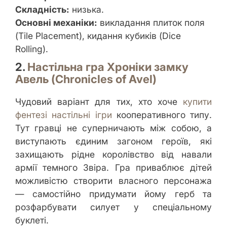
Складність:
низька.
Основні механіки:
викладання плиток поля
(Tile Placement), кидання кубиків (Dice
Rolling).
2.
Настільна гра Хроніки замку
Авель (Chronicles of Avel)
Чудовий варіант для тих, хто хоче
купити
фентезі настільні ігри
кооперативного типу.
Тут гравці не суперничають між собою, а
виступають єдиним загоном героїв, які
захищають рідне королівство від навали
армії темного Звіра. Гра приваблює дітей
можливістю створити власного персонажа
— самостійно придумати йому герб та
розфарбувати силует у спеціальному
буклеті.