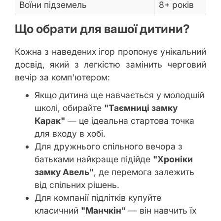
Воїни підземель
8+ років
Що обрати для вашої дитини?
Кожна з наведених ігор пропонує унікальний
досвід, який з легкістю замінить черговий
вечір за комп'ютером:
Якщо дитина ще навчається у молодшій
школі, обирайте
"Таємниці замку
Карак"
— це ідеальна стартова точка
для входу в хобі.
Для дружнього спільного вечора з
батьками найкраще підійде
"Хроніки
замку Авель"
, де перемога залежить
від спільних рішень.
Для компанії підлітків купуйте
класичний
"Манчкін"
— він навчить їх