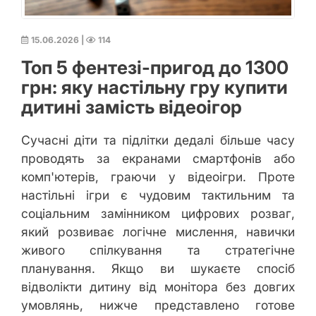
15.06.2026
|
114
Топ 5 фентезі-пригод до 1300
грн: яку настільну гру купити
дитині замість відеоігор
Сучасні діти та підлітки дедалі більше часу
проводять за екранами смартфонів або
комп'ютерів, граючи у відеоігри. Проте
настільні ігри є чудовим тактильним та
соціальним замінником цифрових розваг,
який розвиває логічне мислення, навички
живого спілкування та стратегічне
планування. Якщо ви шукаєте спосіб
відволікти дитину від монітора без довгих
умовлянь, нижче представлено готове