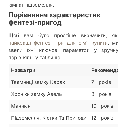
кімнат підземелля.
Порівняння характеристик
фентезі-пригод
Щоб вам було простіше визначити, які
найкращі фентезі ігри для сім'ї купити
, ми
звели їхні ключові параметри у зручну
порівняльну таблицю:
Назва гри
Рекомендован
Таємниці замку Карак
7+ років
Хроніки замку Авель
8+ років
Манчкін
10+ років
Підземелля, Кістки Та Пригоди
12+ років