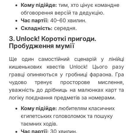
Кому підійде:
тим, хто цінує командне
обговорення версій та дедукцію.
Час партії:
40–60 хвилин.
Складність:
середня.
3. Unlock! Короткі пригоди.
Пробудження мумії
Ще один самостійний сценарій у лінійці
кишенькових квестів Unlock! Цього разу
гравці опиняються у гробниці фараона. Гра
чудово тренує просторове мислення,
уважність до дрібниць на малюнках карт та
логіку поєднання предметів за номерами.
Кому підійде:
любителям класичних
єгипетських головоломок та пошуку
таємних ходів.
Час партії:
30 хвилин.