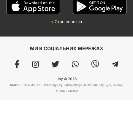
●
Стан сервісів
МИ В СОЦІАЛЬНИХ МЕРЕЖАХ
Joy © 2026
RIABCHENKO ANDRII, street Mykoly Zakrevskogo, build 85B, city Kyiv, 02064,
+380630660161