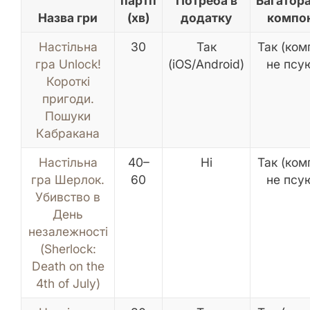
партії
Потреба в
Багатора
Назва гри
(хв)
додатку
компон
Настільна
30
Так
Так (ком
гра Unlock!
(iOS/Android)
не псу
Короткі
пригоди.
Пошуки
Кабракана
Настільна
40–
Ні
Так (ком
гра Шерлок.
60
не псу
Убивство в
День
незалежності
(Sherlock:
Death on the
4th of July)