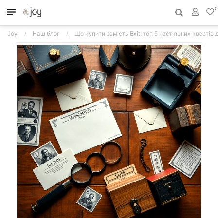
0
Joy
Наш блог
Що купити замість Exit: топ 5 настільних квестів