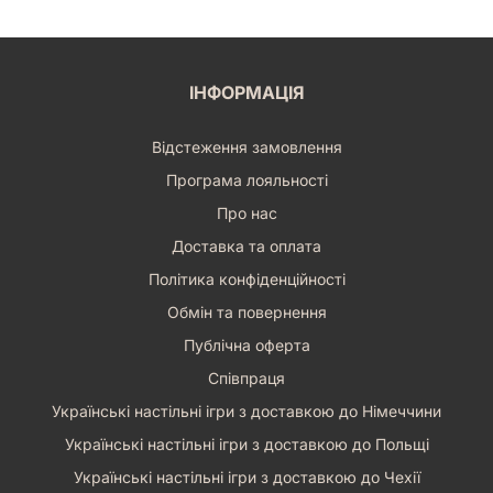
настільні ігри, які принесуть радість та користь вашій
родині. Ознайомтеся з детальним оглядом, прочитайте
відгуки інших покупців та переконайтеся у всіх перевагах
цієї чудової гри.
ІНФОРМАЦІЯ
Ми гарантуємо швидку доставку по всій Україні, щоб ваша
дитина якомога швидше змогла зануритися у світ стилю та
творчості. Замовляйте «Дрес-код» вже сьогодні, і нехай
Відстеження замовлення
кожен день вашої дитини буде сповнений яскравих
Програма лояльності
кольорів та незабутніх ігрових моментів! Ця українська
настільна гра – це інвестиція у розвиток вашої дитини, яка
Про нас
обов'язково окупиться її радістю, новими знаннями та
Доставка та оплата
вміннями.
Політика конфіденційності
Не пропустіть можливість додати до колекції ваших
дитячих настільних ігор справжню перлину, яка
Обмін та повернення
розвиватиме смак, уяву та логіку. Дрес-код (DressCode) –
Публічна оферта
це більше, ніж гра, це шлях до креативного самовираження
для ваших маленьких дизайнерів та стилістів!
Співпраця
Українські настільні ігри з доставкою до Німеччини
Українські настільні ігри з доставкою до Польщі
Українські настільні ігри з доставкою до Чехії