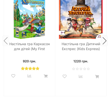
картки та комбінувати їх, дотримуючись певних умов або ж
повністю покладаючись на власну уяву. Такий підхід
робить гру цікавою як для індивідуальної гри, так і для
групових занять. Діти можуть влаштовувати справжні
«покази мод», презентуючи свої образи та пояснюючи свій
вибір, що додатково розвиває мовлення та вміння
виступати публічно.
Настільна гра Дрес-код (DressCode) ідеально підходить для
Настільна гра Каркасон
Настільна гра Дитячий
сімейного дозвілля, де дорослі можуть активно брати
для дітей (My First
Експрес (Kids Express)
участь, допомагаючи малюкам та ділячись власними
Carcassonne)
ідеями стилю. Це чудова можливість провести час разом,
навчити дитину чогось нового та просто насолодитися
920 грн.
1220 грн.
моментами радості та сміху.
Де Купити Настільну Гру Дрес-код
(DressCode) в Україні?
Купити настільну гру Дрес-код (DressCode) за вигідною
ціною в Україні, зокрема у Києві, Харкові, Одесі, Львові,
Дніпрі та інших містах, ви можете у нашому інтернет-
магазині Joy. Ми пропонуємо лише оригінальні та якісні