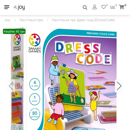
0
0
0
Joy
Настільні ігри
Настільна гра Дрес-код (DressCode)
Кешбек 45 грн