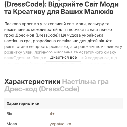
(DressCode): Відкрийте Світ Моди
та Креативу для Ваших Малюків
Ласкаво просимо у захопливий світ моди, кольору та
нескінченних можливостей для творчості з настільною
грою Дрес-код (DressCode)! Ця чудова українська
настільна гра, розроблена спеціально для дітей від 4-х
років, стане не просто розвагою, а справжнім помічником у
розвитку уяви, логічного мислення та естетичного смаку
Дивитися все
вашої дитини. Якщо ви шукаєте ідеальний подарунок, що
поєднує в собі навчання та веселощі, прагнете купити
настільну гру, яка зацікавить малечу та принесе користь,
тоді Дрес-код – це саме те, що вам потрібно. Приготуйтеся
Характеристики
Настільна гра
до того, що світ стилю та бездоганних образів відкриється
для вашої родини у найяскравіших барвах!
Дрес-код (DressCode)
Уявіть, як ваша дитина, захоплено перебираючи картки з
одягом, створює унікальні комплекти для різних подій: від
Характеристики
казкового балу до затишної прогулянки у парку. Гра Дрес-
код (DressCode) дозволяє юним модникам і модницям
Вік
4+
експериментувати з кольорами, формами та стилями, не
виходячи за межі ігрового поля. Це не просто перевдягання
Мова
українська