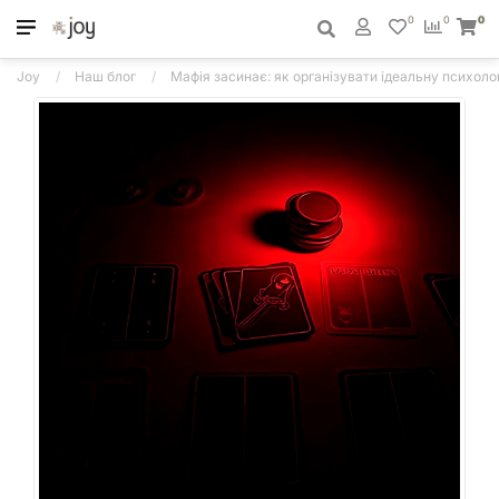
0
0
0
Joy
Наш блог
Мафія засинає: як організувати ідеальну психолог