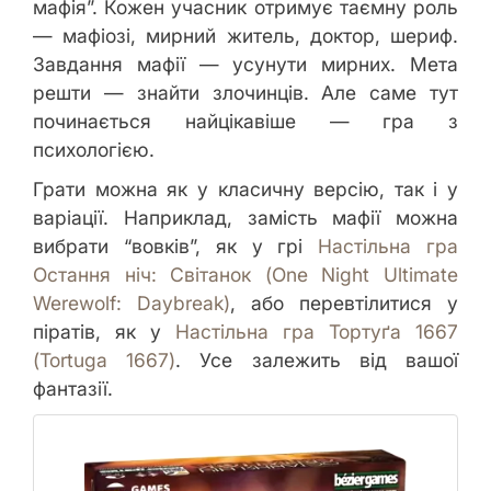
мафія”. Кожен учасник отримує таємну роль
— мафіозі, мирний житель, доктор, шериф.
Завдання мафії — усунути мирних. Мета
решти — знайти злочинців. Але саме тут
починається найцікавіше — гра з
психологією.
Грати можна як у класичну версію, так і у
варіації. Наприклад, замість мафії можна
вибрати “вовків”, як у грі
Настільна гра
Остання ніч: Світанок (One Night Ultimate
Werewolf: Daybreak)
, або перевтілитися у
піратів, як у
Настільна гра Тортуґа 1667
(Tortuga 1667)
. Усе залежить від вашої
фантазії.