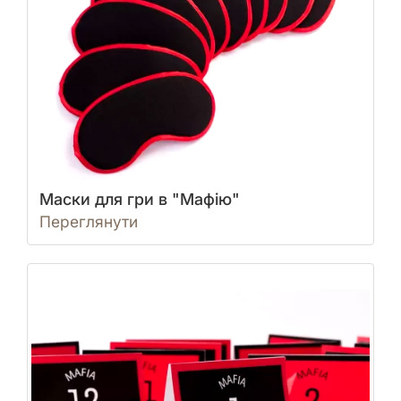
Маски для гри в "Мафію"
Переглянути