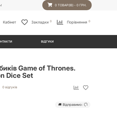
54
0 ТОВАР(ІВ) - 0 ГРН.
0
0
Кабінет
Закладки
Порівняння
ОНТАКТИ
ВІДГУКИ
биків Game of Thrones.
n Dice Set
0 відгуків
🚚 Відправимо: