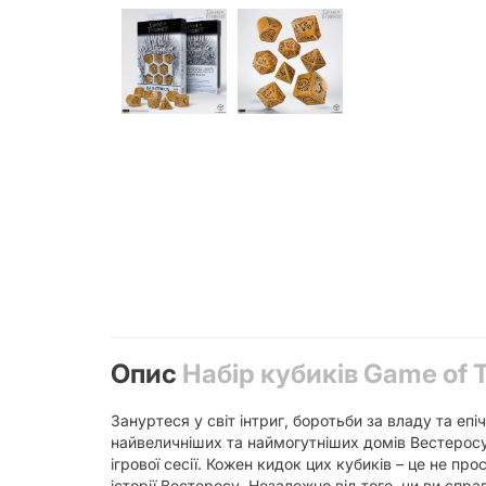
Опис
Набір кубиків Game of T
Зануртеся у світ інтриг, боротьби за владу та еп
найвеличніших та наймогутніших домів Вестеросу
ігрової сесії. Кожен кидок цих кубиків – це не пр
історії Вестеросу. Незалежно від того, чи ви спр