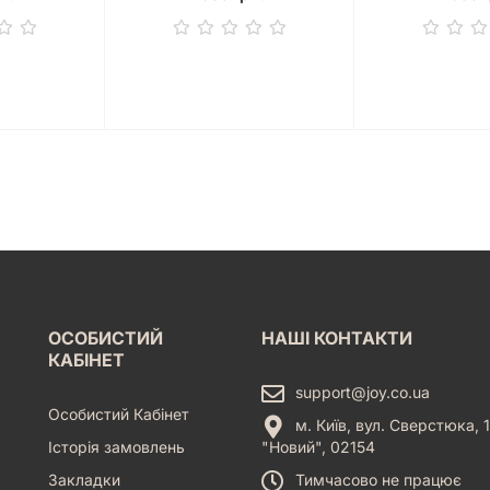
ОСОБИСТИЙ
НАШІ КОНТАКТИ
КАБІНЕТ
support@joy.co.ua
Особистий Кабінет
м. Київ, вул. Сверстюка, 1
Історія замовлень
"Новий", 02154
Закладки
Тимчасово не працює