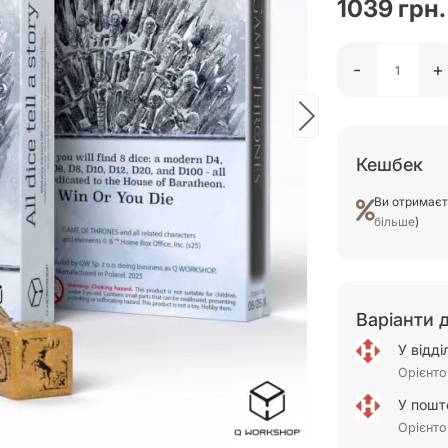
1039 грн.
-
+
Кешбек
Ви отримає
більше
)
Варіанти 
У відд
Орієнто
У пошт
Орієнто