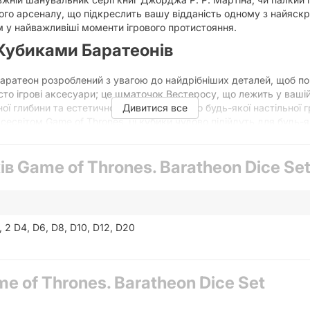
ого арсеналу, що підкреслить вашу відданість одному з найяскр
 у найважливіші моменти ігрового протистояння.
 Кубиками Баратеонів
Баратеон розроблений з увагою до найдрібніших деталей, щоб по
осто ігрові аксесуари; це шматочок Вестеросу, що лежить у вашій
ої глибини та естетичного задоволення до будь-якої настільної 
Дивитися все
всесвітом Game of Thrones, ці кубики чудово підійдуть для будь-як
чі. Використовуйте їх для визначення долі ваших героїв у Dungeon
еся їхнім дизайном, що відображає силу та рішучість Дому Барат
ів Game of Thrones. Baratheon Dice Se
ження Сили Баратеонів
тва, що втілює велич та символіку Дому Баратеонів. Кожен куби
, 2 D4, D6, D8, D10, D12, D20
, що традиційно пов'язані з Домом Баратеонів, що одразу нагаду
олізують їхню міць та королівське походження.
ай замість одиниці або найвищого значення) кожного кубика нан
мволом сили, шляхетності та непереможності, що ідеально відоб
e of Thrones. Baratheon Dice Set
окоякісних матеріалів, що забезпечує їхню довговічність та приє