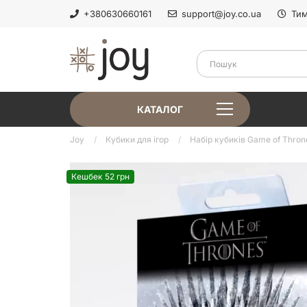
+380630660161
support@joy.co.ua
Тим
КАТАЛОГ
Joy
Кубики для ігор
Набір кубиків Game of Throne
Кешбек 52 грн