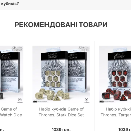
 кубиків?
ід або зробити незабутній подарунок. Відчуйте силу та лють Бара
 Ці кубики – це не просто інструмент, це ключ до нових історій 
РЕКОМЕНДОВАНІ ТОВАРИ
 Game of
Набір кубиків Game of
Набір кубик
 Watch Dice
Thrones. Stark Dice Set
Thrones. Targar
н.
1039 грн.
1039 