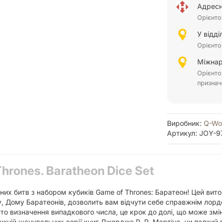
Адресн
Орієнто
У відд
Орієнто
Міжнар
Орієнто
признач
Виробник:
Q-Wo
Артикул: JOY-9
hrones. Baratheon Dice Set
ічних битв з набором кубиків Game of Thrones: Баратеон! Цей ви
, Дому Баратеонів, дозволить вам відчути себе справжнім лордо
осто визначення випадкового числа, це крок до долі, що може змін
авжній шанувальник серії книг Джорджа Р. Р. Мартіна, чи палкий 