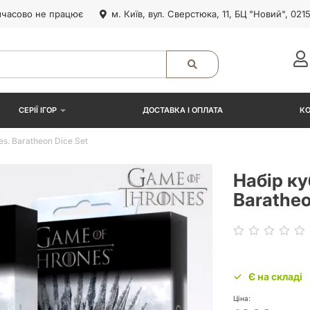
часово не працює
м. Київ, вул. Сверстюка, 11, БЦ "Новий", 021
СЕРІЇ ІГОР
ДОСТАВКА І ОПЛАТА
К
s. Baratheon Dice Set
Набір ку
Baratheo
Є на складі
Ціна: