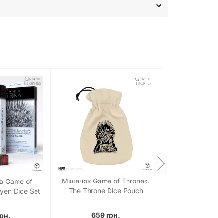
теонів у своїх руках і нехай доля посміхнеться
та перемог у світі, де кожен крок має значення.
Мішечок Game of Thrones.
ів Game of
The Throne Dice Pouch
yen Dice Set
659 грн.
грн.