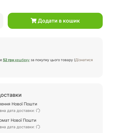
Додати в кошик
те
52 грн
кешбеку
за покупку цього товару (
Дізнатися
доставки
ілення Нової Пошти
вна дата доставки:
омат Нової Пошти
вна дата доставки: