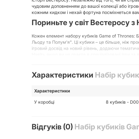
чудовим доповненням до вашої колекції або ігров
кожним кидком і нехай фортуна посміхнеться вам
Пориньте у світ Вестеросу з
Кожен елемент набору кубиків Game of Thrones: 
Льоду та Полум'я". Ці кубики – це більше, ніж пр
ігровий досвід на новий рівень, додаючи тематичн
Навіть якщо ви не граєте в спеціалізовані ігри за 
кубики, додаючи до неї нотку шляхетності та вели
настільній грі "Гра Престолів" або просто милуйт
Характеристики
Набір кубик
Символіка та Дизайн: Відобра
Дизайн цих кубиків є справжнім витвором мистец
Характеристики
асоціюються з цим знатним родом:
У коробці
8 кубиків - D00
Кольорова Гама:
Кубики виконані у кольорах
Вестеросі. Глибокі, насичені відтінки симв
Герб Дому:
На найважливішій грані (зазвич
коронований олень. Цей могутній звір є си
Відгуків (0)
Набір кубиків Gam
Станніс та Ренлі Баратеони.
Якість Виконання:
Кубики виготовлені з вис