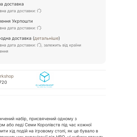
а доставка
вна дата доставки:
ілення Укрпошти
вна дата доставки:
одна доставка (
детальніше
)
вна дата доставки:
, залежить від країни
ення
rkshop
720
тончений набір, присвячений одному з
м або леді Семи Королівств під час кожної
ити хід подій на ігровому столі, як це бувало в
прихильник екранізації від HBO, ці кубики стануть