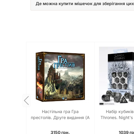
Де можна купити мішечок для зберігання цих
Не пропустіть нагоду збагатити свій ігровий досв
вам у найважливіші моменти ваших ігрових пригод.
Настільна гра Гра
Набір кубиків
престолів. Друге видання (A
Thrones. Night's
Game of Thrones: The Board
Set
Game Second Edition)
3150 грн.
1039 гр