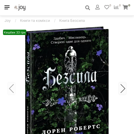
0
0
0
Joy
Книги та комікси
Книга Безсила
Кешбек 33 грн