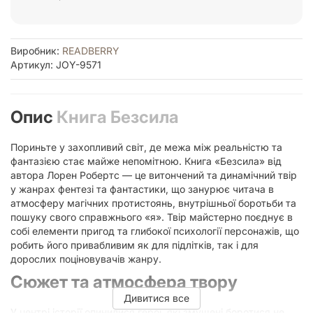
Виробник:
READBERRY
Артикул: JOY-9571
Опис
Книга Безсила
Пориньте у захопливий світ, де межа між реальністю та
фантазією стає майже непомітною. Книга «Безсила» від
автора Лорен Робертс — це витончений та динамічний твір
у жанрах фентезі та фантастики, що занурює читача в
атмосферу магічних протистоянь, внутрішньої боротьби та
пошуку свого справжнього «я». Твір майстерно поєднує в
собі елементи пригод та глибокої психології персонажів, що
робить його привабливим як для підлітків, так і для
дорослих поціновувачів жанру.
Сюжет та атмосфера твору
Дивитися все
У центрі історії опинилися герої, які змушені боротися не