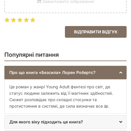
Завантажити зображення
доводять свою цінність всупереч обставинам.
Шукає якісне українське видання з естетичним
оформленням.
Завдяки поєднанню магії, драми та пригод, ця книга стає
не просто розвагою, а справжньою подорожжю у світ, де
ВІДПРАВИТИ ВІДГУК
навіть найменша іскра надії може змінити хід історії.
Відкрийте для себе світ Лорен Робертс і відчуйте, як
справжня сила народжується там, де її найменше
очікують.
Популярні питання
Про що книга «Безсила» Лорен Робертс?
Це роман у жанрі Young Adult фентезі про світ, де
статус людини залежить від її магічних здібностей.
Сюжет розповідає про складні стосунки та
протистояння в системі, де сила визначає все 📖.
Для якого віку підходить ця книга?