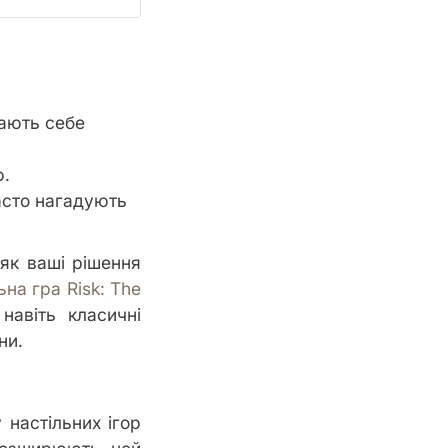
вають себе
ю.
часто нагадують
як ваші рішення
ьна гра Risk: The
навіть класичні
ни.
 настільних ігор