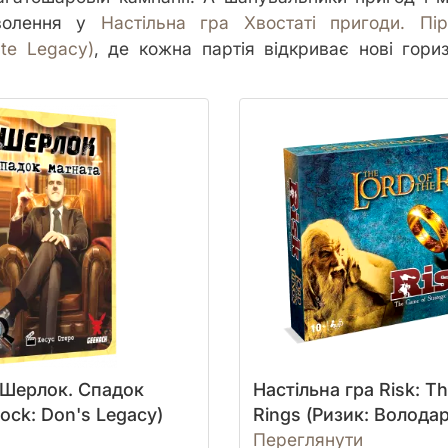
оволення у
Настільна гра Хвостаті пригоди. Пі
rate Legacy)
, де кожна партія відкриває нові гори
 Шерлок. Спадок
Настільна гра Risk: Th
ock: Don's Legacy)
Rings (Ризик: Володар
Переглянути