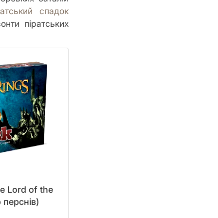
ратський спадок
зонти піратських
e Lord of the
 перснів)