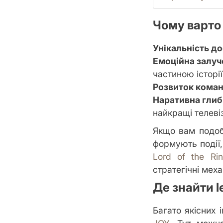
Чому варто
Унікальність до
Емоційна залуч
частиною історії
Розвиток коман
Наративна глиб
найкращі телевіз
Якщо вам подоб
формують події,
Lord of the Ri
стратегічні мех
Де знайти l
Багато якісних 