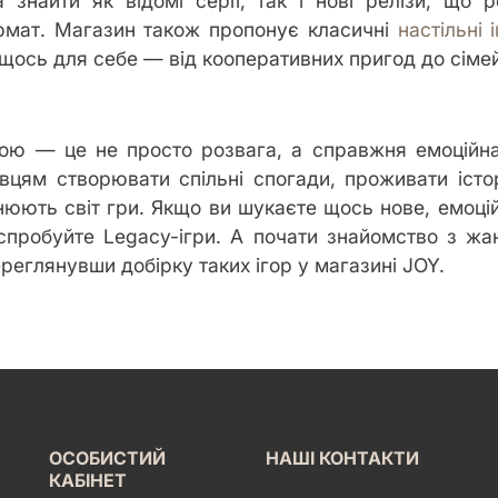
 знайти як відомі серії, так і нові релізи, що
мат. Магазин також пропонує класичні
настільні 
щось для себе — від кооперативних пригод до сімей
ною — це не просто розвага, а справжня емоційн
цям створювати спільні спогади, проживати істор
інюють світ гри. Якщо ви шукаєте щось нове, емоці
спробуйте Legacy-ігри. А почати знайомство з ж
ереглянувши добірку таких ігор у магазині JOY.
ОСОБИСТИЙ
НАШІ КОНТАКТИ
КАБІНЕТ