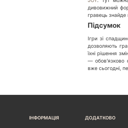
JOY
. Тут можна
дивовижний фор
гравець знайде 
Підсумок
Ігри зі спадщи
дозволяють грав
їхні рішення зм
— обов’язково 
вже сьогодні, п
ІНФОРМАЦІЯ
ДОДАТКОВО