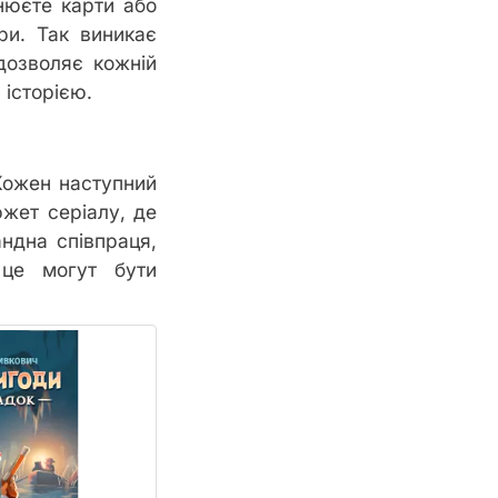
інюєте карти або
гри. Так виникає
 дозволяє кожній
 історією.
 Кожен наступний
жет серіалу, де
андна співпраця,
 це могут бути