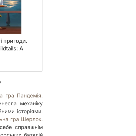
і пригоди.
dtails: A
р
а гра Пандемія.
несла механіку
йними історіями.
ьна гра Шерлок.
 себе справжнім
орських баталій