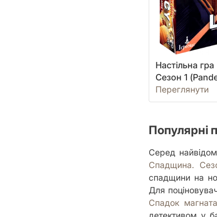
Настільна гра
Сезон 1 (Pand
Переглянути
Популярні 
Серед найвідом
Спадщина. Сезо
спадщини на нов
Для поціновувач
Спадок магната
детективом у б