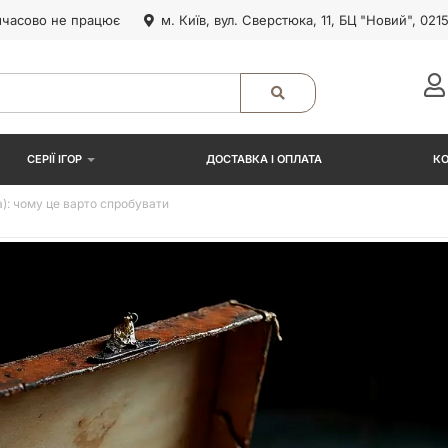
часово не працює
м. Київ, вул. Сверстюка, 11, БЦ "Новий", 021
СЕРІЇ ІГОР
ДОСТАВКА І ОПЛАТА
К
): чому це варто спробувати