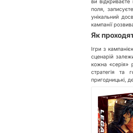
ви відкриваєте 
поля, записуєте
унікальний досв
кампанії розвив
Як проходят
Ігри з кампаніє
сценарій залеж
кожна «серія» р
стратегія та 
пригодницькі, де