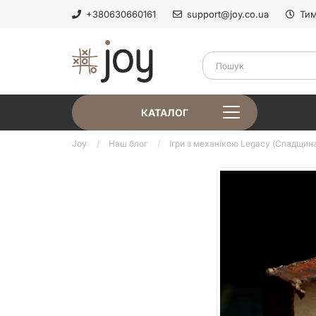
+380630660161
support@joy.co.ua
Тим
КАТАЛОГ
Joy
Наш блог
Ігри з механікою Legacy (Спадщина