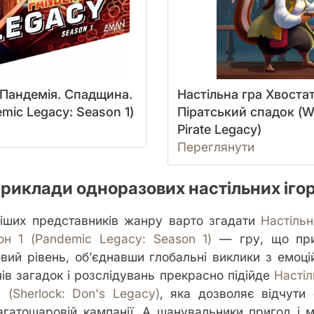
 Пандемія. Спадщина.
Настільна гра Хвостат
emic Legacy: Season 1)
Піратський спадок (Wil
Pirate Legacy)
Переглянути
приклади одноразових настільних іго
іших представників жанру варто згадати
Настільн
н 1 (Pandemic Legacy: Season 1)
— гру, що при
ий рівень, об’єднавши глобальні виклики з емоці
ів загадок і розслідувань прекрасно підійде
Настіл
 (Sherlock: Don's Legacy)
, яка дозволяє відчути
агатошаровій кампанії. А шанувальники пригод і м