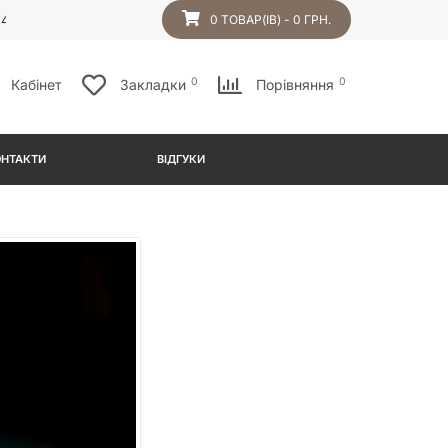
54
0 ТОВАР(ІВ) - 0 ГРН.
0
0
Кабінет
Закладки
Порівняння
ОНТАКТИ
ВІДГУКИ