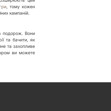
 розширюють цей
ігри
, тому кожен
них кампаній.
а подорож. Вони
ії та бачити, як
йне та захопливе
анром ви можете