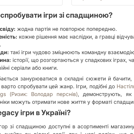
 спробувати ігри зі спадщиною?
свіду:
жодна партія не повторює попередню.
еність:
кожне рішення має наслідки, а гравці відчу
.
ди:
такі ігри чудово зміцнюють командну взаємоді
ина:
історії, що розгортаються у спадкових іграх, 
ійні серіали або книги.
ається занурюватися в складні сюжети й бачити, 
 варто спробувати цей жанр. Ігри, подібні до
Настіл
ngs (Ризик: Володар перснів)
, демонструють, як 
аніки можуть отримати нове життя у форматі спадщи
egacy ігри в Україні?
ігор зі спадщиною доступні в асортименті магазину