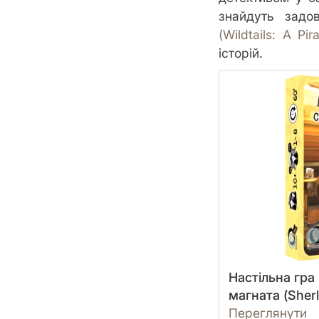
знайдуть зад
(Wildtails: A Pi
історій.
Настільна гра
магната (Sherl
Переглянути