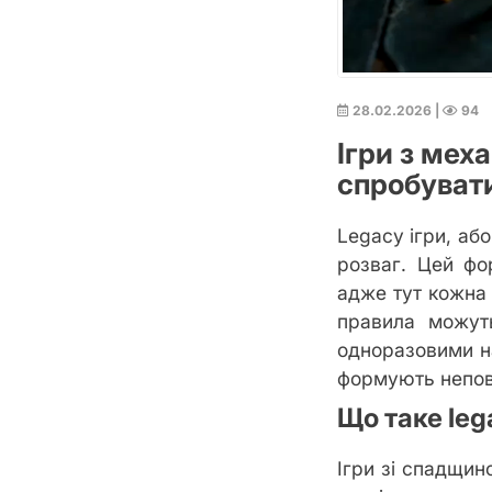
28.02.2026
|
94
Ігри з мех
спробуват
Legacy ігри, аб
розваг. Цей фо
адже тут кожна 
правила можут
одноразовими на
формують непов
Що таке leg
Ігри зі спадщино