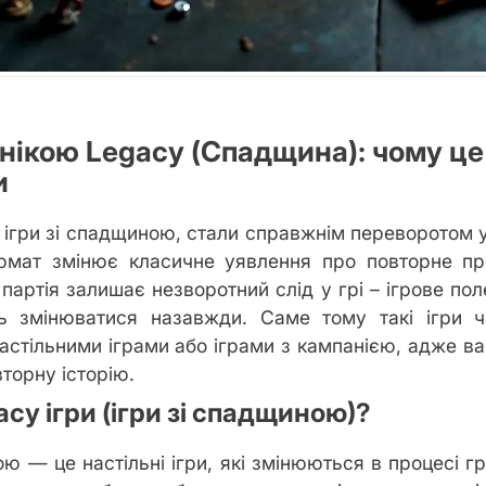
анікою Legacy (Спадщина): чому це
и
о ігри зі спадщиною, стали справжнім переворотом у 
рмат змінює класичне уявлення про повторне пр
партія залишає незворотний слід у грі – ігрове поле
ь змінюватися назавжди. Саме тому такі ігри ч
стільними іграми або іграми з кампанією, адже ваш
торну історію.
acy ігри (ігри зі спадщиною)?
ю — це настільні ігри, які змінюються в процесі гр