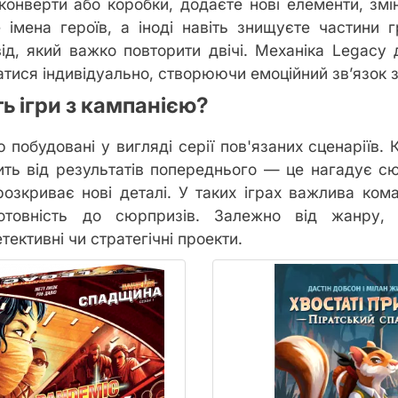
конверти або коробки, додаєте нові елементи, зм
 імена героїв, а іноді навіть знищуєте частини 
ід, який важко повторити двічі. Механіка Legacy
атися індивідуально, створюючи емоційний зв’язок з
ь ігри з кампанією?
ю побудовані у вигляді серії пов'язаних сценаріїв.
ить від результатів попереднього — це нагадує сю
озкриває нові деталі. У таких іграх важлива ком
готовність до сюрпризів. Залежно від жанру,
тективні чи стратегічні проекти.