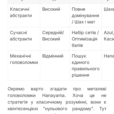
Класичні
Високий
Повне
Шах
абстракти
домінування
/ Шах і мат
Сучасні
Середній/
Набір сетів /
Azul,
абстракти
Високий
Оптимізація
Каск
балів
Механічні
Відмінний
Пошук
Han
головоломки
єдиного
правильного
рішення
Окремо варто згадати про металеві
головоломки Hanayama. Хоча це не
стратегія у класичному розумінні, вони є
квінтесенцією "нульового рандому". Тут