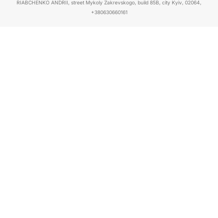
RIABCHENKO ANDRII, street Mykoly Zakrevskogo, build 85B, city Kyiv, 02064,
+380630660161