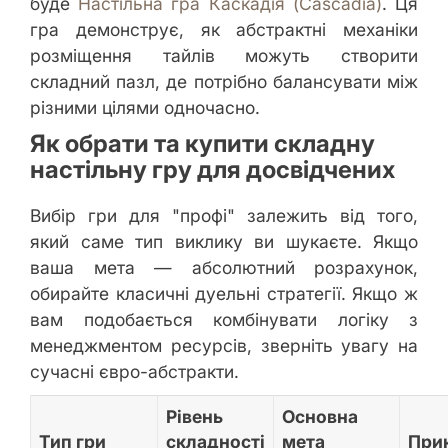
буде
Настільна гра Каскадія (Cascadia)
. Ця
гра демонструє, як абстрактні механіки
розміщення тайлів можуть створити
складний пазл, де потрібно балансувати між
різними цілями одночасно.
Як обрати та купити складну
настільну гру для досвідчених
Вибір гри для "профі" залежить від того,
який саме тип виклику ви шукаєте. Якщо
ваша мета — абсолютний розрахунок,
обирайте класичні дуельні стратегії. Якщо ж
вам подобається комбінувати логіку з
менеджментом ресурсів, зверніть увагу на
сучасні євро-абстракти.
Рівень
Основна
Тип гри
складності
мета
При