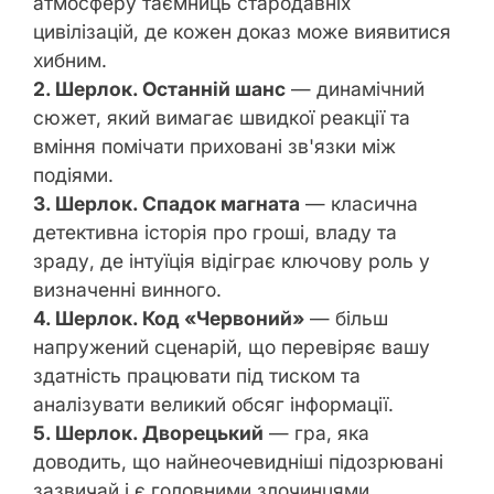
атмосферу таємниць стародавніх
цивілізацій, де кожен доказ може виявитися
хибним.
2. Шерлок. Останній шанс
— динамічний
сюжет, який вимагає швидкої реакції та
вміння помічати приховані зв'язки між
подіями.
3. Шерлок. Спадок магната
— класична
детективна історія про гроші, владу та
зраду, де інтуїція відіграє ключову роль у
визначенні винного.
4. Шерлок. Код «Червоний»
— більш
напружений сценарій, що перевіряє вашу
здатність працювати під тиском та
аналізувати великий обсяг інформації.
5. Шерлок. Дворецький
— гра, яка
доводить, що найнеочевидніші підозрювані
зазвичай і є головними злочинцями.