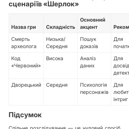
сценаріїв «Шерлок»
Основний
Назва гри
Складність
акцент
Реком
Смерть
Низька/
Пошук
Для
археолога
Середня
доказів
початк
Код
Висока
Аналіз
Для
«Червоний»
даних
досві
детект
Дворецький
Середня
Психологія
Для
персонажів
любит
інтриг
Підсумок
Спільне розслідування — це чудовий спосіб