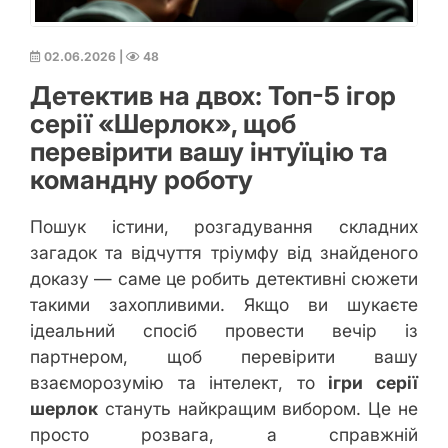
02.06.2026
|
48
Детектив на двох: Топ-5 ігор
серії «Шерлок», щоб
перевірити вашу інтуїцію та
командну роботу
Пошук істини, розгадування складних
загадок та відчуття тріумфу від знайденого
доказу — саме це робить детективні сюжети
такими захопливими. Якщо ви шукаєте
ідеальний спосіб провести вечір із
партнером, щоб перевірити вашу
взаєморозумію та інтелект, то
ігри серії
шерлок
стануть найкращим вибором. Це не
просто розвага, а справжній