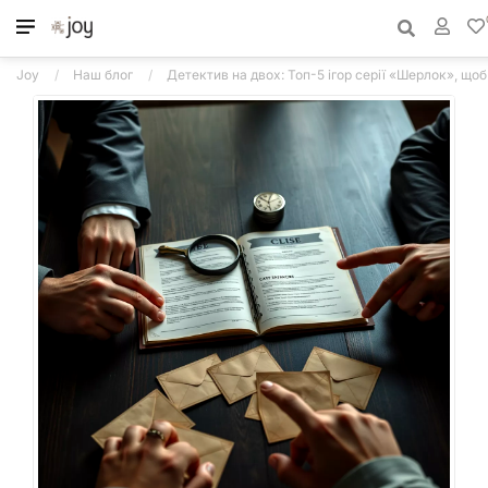
Joy
Наш блог
Детектив на двох: Топ-5 ігор серії «Шерлок», щоб