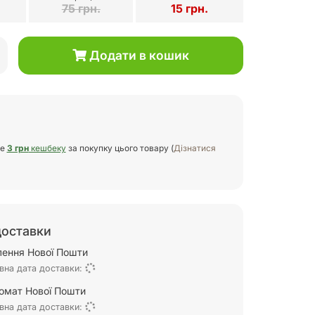
75 грн.
15 грн.
Додати в кошик
те
3 грн
кешбеку
за покупку цього товару (
Дізнатися
доставки
ілення Нової Пошти
вна дата доставки:
омат Нової Пошти
вна дата доставки: