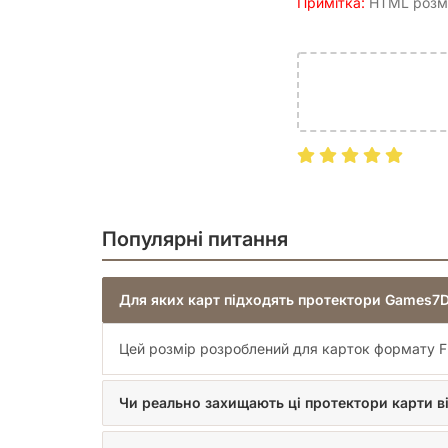
Примітка:
HTML розмі
Зробіть вибір на користь професійного захисту 
із преміальними протекторами від Games7Days!
Популярні питання
Для яких карт підходять протектори Games7D
Цей розмір розроблений для карток формату Fr
Чи реально захищають ці протектори карти в