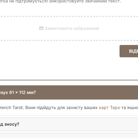
тка не підтримується! Використовуйте звичайний текст.
та насолоджуйтеся улюбленими настільними іграми без жодних х
Завантажити зображення
ВІД
ays 61 x 112 мм?
ench Tarot. Вони підійдуть для захисту ваших
карт Таро
та інших
ід зносу?