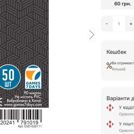
60 грн.
-
+
Кешбек
Ви отримає
більше
)
Варіанти 
У відд
Орієнто
У пошт
Орієнто