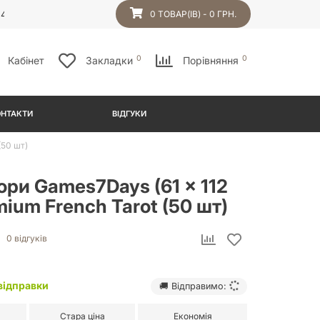
54
0 ТОВАР(ІВ) - 0 ГРН.
0
0
Кабінет
Закладки
Порівняння
ОНТАКТИ
ВІДГУКИ
(50 шт)
ри Games7Days (61 x 112
ium French Tarot (50 шт)
0 відгуків
відправки
🚚 Відправимо:
Стара ціна
Економія