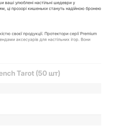
и ваші улюблені настільні шедеври у
 мм, ці прозорі кишеньки стануть надійною бронею
істю своєї продукції. Протектори серії Premium
ендами аксесуарів для настільних ігор. Вони
римають форму, не згинаються і надійно
nch Tarot (50 шт)
а ваших картах залишаться такими ж соковитими
ою та мають приємну текстуру, що перетворює
 тасування легким, швидким і безпечним для
р
ують у класичному французькому таро, а також у