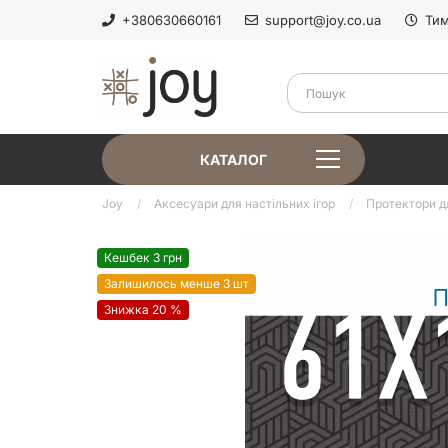
+380630660161
support@joy.co.ua
Тим
КАТАЛОГ
Joy
Аксесуари для настільних ігор
Протектори д
Кешбек 3 грн
Залишилось менше 3 шт
Знижка 20 %