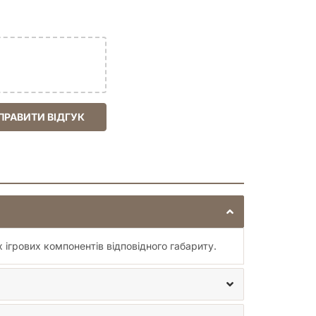
вилювань про збереження їхнього вигляду разом
ПРАВИТИ ВІДГУК
 ігрових компонентів відповідного габариту.