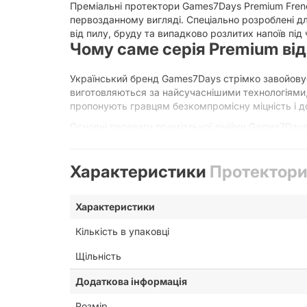
Преміальні протектори Games7Days Premium French
первозданному вигляді. Спеціально розроблені дл
від пилу, бруду та випадково розлитих напоїв під 
Чому саме серія Premium ві
Український бренд Games7Days стрімко завойовує 
виготовляються за найсучаснішими технологіями, 
пропонують гравцям безкомпромісну міцність і до
Основні переваги преміальної лінійки Games7Days
Збільшена товщина:
Преміум-протектори ма
захищають картку навіть від сильних меха
Характеристики
Протектори 
Ідеальна прозорість:
Використання високоя
та чіткими, без жодних спотворень чи калам
Приємні тактильні відчуття:
Карти в таких 
Характеристики
процес гри на суцільне задоволення.
Легкість перетасовування:
Завдяки особлив
Кількість в упаковці
країв карток.
Щільність
Формат French Tarot (61 x 112 
Додаткова інформація
Розмір 61 х 112 міліметрів є досить специфічним 
Розмір