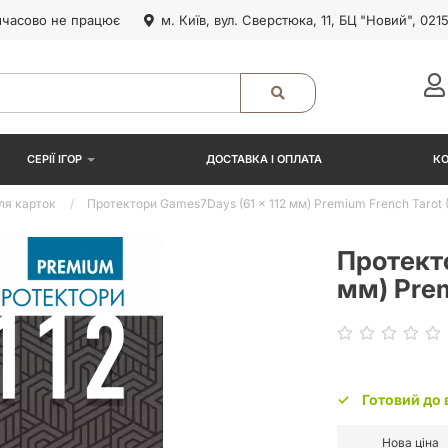
часово не працює
м. Київ, вул. Сверстюка, 11, БЦ "Новий", 021
СЕРІЇ ІГОР
ДОСТАВКА І ОПЛАТА
К
ля карток
Протектори Games7Days (61 x 112 мм) Premium French Tarot 
Протекто
мм) Prem
Готовий до 
Нова ціна