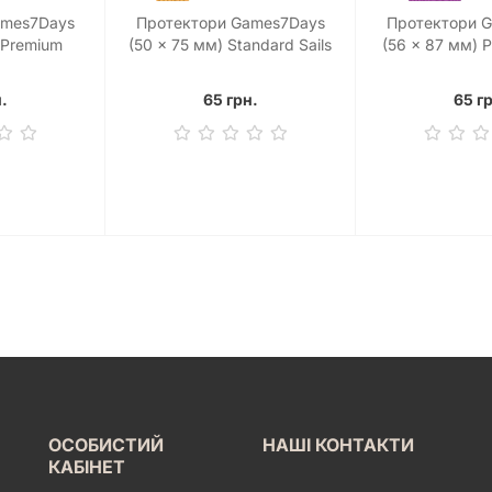
ames7Days
Протектори Games7Days
Протектори 
 Premium
(50 x 75 мм) Standard Sails
(56 x 87 мм) 
it (50 шт)
of Glory (100 шт)
USA (5
.
65 грн.
65 г
ОСОБИСТИЙ
НАШІ КОНТАКТИ
КАБІНЕТ