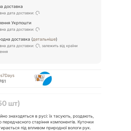
а доставка
вна дата доставки:
ілення Укрпошти
вна дата доставки:
одна доставка (
детальніше
)
вна дата доставки:
, залежить від країни
ення
s7Days
761
50 шт)
йно знаходяться в русі: їх тасують, роздають,
о передчасного старіння компонентів. Куточки
тирається під впливом природної вологи рук.