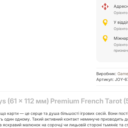
Адресн
Орієнто
У відд
Орієнто
Міжнар
Орієнто
признач
Виробник:
Game
Артикул: JOY-6
(61 x 112 мм) Premium French Tarot (
що карти — це серце та душа більшості ігрових сесій. Вони пості
ть один одному. Такий активний контакт неминуче призводить д
 яскравий малюнок на сорочці чи лицьовій стороні тьмяніє та с